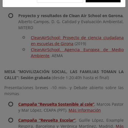
de Pediatría
Proyecto y resultados de Clean Air School en Gerona
,
Alberto Campos, D. G. Calidad y Evaluación Ambiental,
MITERD
CleanAirSchool: Proyecto de ciencia ciudadana
en escuelas de Girona
(2019)
CleanAirSchool. Agencia Europea de Medio
Ambiente
, AEMA
MESA “MOVILIZACIÓN SOCIAL, LAS FAMILIAS TOMAN LA
CALLE”: Sesión grabada
(desde 1:20:40h hasta el final)
Presentaciones breves -10 min- y Debate abierto sobre las
mismas
Campaña “Revuelta Sostenible al cole”
, Marcos Pastor
y Mar López, CEAPA (PPT).
Más información
Campaña “Revuelta Escolar”
, Guille López, Eixample
Respira, Barcelona y Verónica Martínez, Madrid.
Más