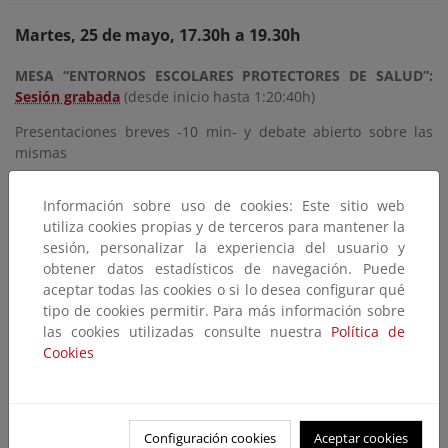
Martes, 25 de mayo, 17.30h a 19.30h
MESA “ENTORNOS ESCOLARES PROTECTORES DE SALUD”:
Sesión grabada
(desde inicio hasta 1:20:40h)
Presentaciones breves -10 min- y debate abierto sobre las
mismas
Bosques para la salud: un bebé, un árbol
, Ferran
Información sobre uso de cookies: Este sitio web
Campillo i López, Unitat de Salut Medioambiental
utiliza cookies propias y de terceros para mantener la
Pediàtrica (PEHSU), EPTG, Fundació Hospital d'Olot i
sesión, personalizar la experiencia del usuario y
Comarcal de la Garrotxa
obtener datos estadísticos de navegación. Puede
Salud Medioambiental Escolar: Caminando al cole y
aceptar todas las cookies o si lo desea configurar qué
Aire Limpio, un modelo para innovar
, Juan Antonio
tipo de cookies permitir. Para más información sobre
Ortega, Hospital de la Arreixaca (Murcia), coordinador
las cookies utilizadas consulte nuestra
Política de
del comité de Salud Medioambiental de la AEP
Cookies
Convocatoria Aire Limpio
. Consejería Educación
y Cultura. Región de Murcia
Caminando al cole: un modelo para innovar en
Configuración cookies
Aceptar cookies
salud y medio ambiente
. Asociación Española