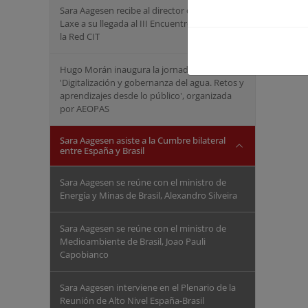
Sara Aagesen recibe al director de cine Oliver
Laxe a su llegada al III Encuentro Nacional de
la Red CIT
Hugo Morán inaugura la jornada
'Digitalización y gobernanza del agua. Retos y
aprendizajes desde lo público', organizada
por AEOPAS
Sara Aagesen asiste a la Cumbre bilateral
entre España y Brasil
Sara Aagesen se reúne con el ministro de
Energía y Minas de Brasil, Alexandro Silveira
Sara Aagesen se reúne con el ministro de
Medioambiente de Brasil, Joao Pauli
Capobianco
Sara Aagesen interviene en el Plenario de la
Reunión de Alto Nivel España-Brasil