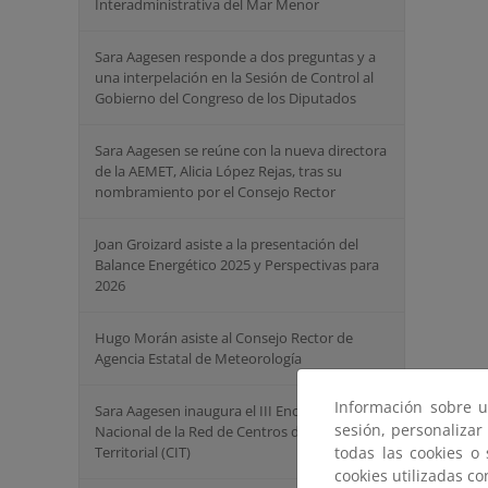
Interadministrativa del Mar Menor
Sara Aagesen responde a dos preguntas y a
una interpelación en la Sesión de Control al
Gobierno del Congreso de los Diputados
Sara Aagesen se reúne con la nueva directora
de la AEMET, Alicia López Rejas, tras su
nombramiento por el Consejo Rector
Joan Groizard asiste a la presentación del
Balance Energético 2025 y Perspectivas para
2026
Hugo Morán asiste al Consejo Rector de
Agencia Estatal de Meteorología
Información sobre u
Sara Aagesen inaugura el III Encuentro
sesión, personalizar
Nacional de la Red de Centros de Innovación
Territorial (CIT)
todas las cookies o
cookies utilizadas c