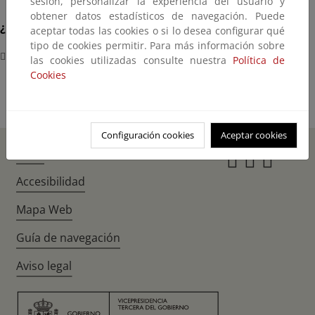
sesión, personalizar la experiencia del usuario y
obtener datos estadísticos de navegación. Puede
¿Dónde?
aceptar todas las cookies o si lo desea configurar qué
tipo de cookies permitir. Para más información sobre
La Térmica Cultural en Ponferrada (León)
las cookies utilizadas consulte nuestra
Política de
Cookies
Configuración cookies
Aceptar cookies
Inicio
Instagr
Twitte
Fac
Accesibilidad
Mapa Web
Guía de navegación
Aviso legal