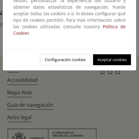
sesión, personalizar la experiencia del usuario y
obtener datos estadísticos de navegación. Puede
¿Dónde?
aceptar todas las cookies o si lo desea configurar qué
tipo de cookies permitir. Para más información sobre
IFEMA
las cookies utilizadas consulte nuestra
Política de
Cookies
Configuración cookies
Aceptar cookies
Inicio
Instagr
Twitte
Fac
Accesibilidad
Mapa Web
Guía de navegación
Aviso legal