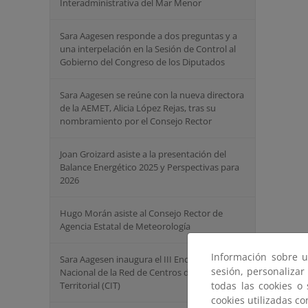
Interadministrativa del Mar Menor
Sara Aagesen responde a dos preguntas y a
una interpelación en la Sesión de Control al
Gobierno del Congreso de los Diputados
Sara Aagesen se reúne con la nueva directora
de la AEMET, Alicia López Rejas, tras su
nombramiento por el Consejo Rector
Joan Groizard asiste a la presentación del
Balance Energético 2025 y Perspectivas para
2026
Hugo Morán asiste al Consejo Rector de
Agencia Estatal de Meteorología
Información sobre u
Sara Aagesen inaugura el III Encuentro
sesión, personalizar
Nacional de la Red de Centros de Innovación
Territorial (CIT)
todas las cookies o
cookies utilizadas c