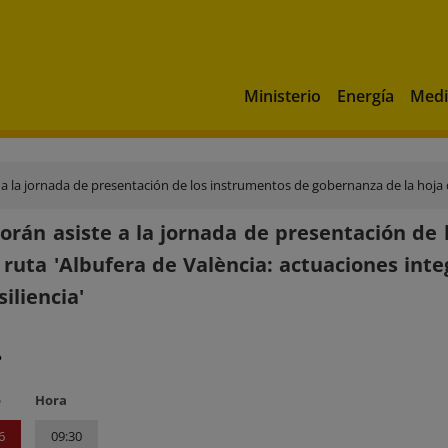
Ministerio
Energía
Medi
ornada de presentación de los instrumentos de gobernanza de la hoja de ruta 'Albufera de Valènci
rán asiste a la jornada de presentación de 
 ruta 'Albufera de València: actuaciones int
siliencia'
?
o
Hora
6
09:30