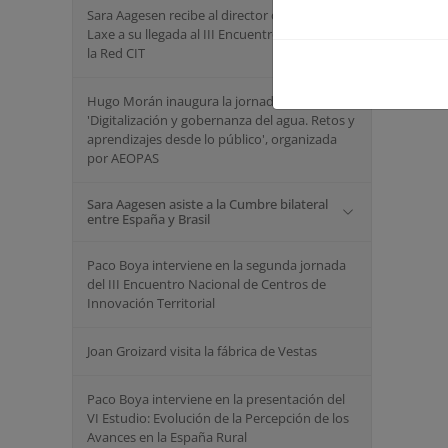
Sara Aagesen recibe al director de cine Oliver
Laxe a su llegada al III Encuentro Nacional de
la Red CIT
Hugo Morán inaugura la jornada
'Digitalización y gobernanza del agua. Retos y
aprendizajes desde lo público', organizada
por AEOPAS
Sara Aagesen asiste a la Cumbre bilateral
entre España y Brasil
Paco Boya interviene en la segunda jornada
del III Encuentro Nacional de Centros de
Innovación Territorial
Joan Groizard visita la fábrica de Vestas
Paco Boya interviene en la presentación del
VI Estudio: Evolución de la Percepción de los
Avances en la España Rural