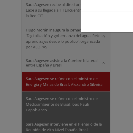
Sara Aagesen recibe al director de cine Oliver
Laxe a su llegada al III Encuentro Nacional de
la Red CIT
Hugo Morán inaugura la jornada
'Digitalización y gobernanza del agua. Retos y
aprendizajes desde lo público', organizada
por AEOPAS
Sara Aagesen asiste a la Cumbre bilateral
entre España y Brasil
Sara Aagesen se reúne con el ministro de
Energía y Minas de Brasil, Alexandro Silveira
Sara Aagesen se reúne con el ministro de
Medioambiente de Brasil, Joao Pauli
Capobianco
Sara Aagesen interviene en el Plenario de la
Reunión de Alto Nivel España-Brasil