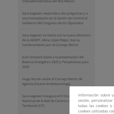
Interadministrativa del Mar Menor
Sara Aagesen responde a dos preguntas y a
una interpelación en la Sesión de Control al
Gobierno del Congreso de los Diputados
Sara Aagesen se reúne con la nueva directora
de la AEMET, Alicia López Rejas, tras su
nombramiento por el Consejo Rector
Joan Groizard asiste a la presentación del
Balance Energético 2025 y Perspectivas para
2026
Hugo Morán asiste al Consejo Rector de
Agencia Estatal de Meteorología
Información sobre u
Sara Aagesen inaugura el III Encuentro
sesión, personalizar
Nacional de la Red de Centros de Innovación
Territorial (CIT)
todas las cookies o
cookies utilizadas c