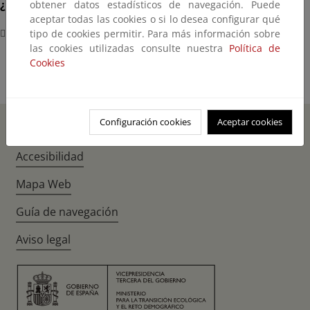
¿Dónde?
obtener datos estadísticos de navegación. Puede
aceptar todas las cookies o si lo desea configurar qué
Complejo de la Moncloa
tipo de cookies permitir. Para más información sobre
las cookies utilizadas consulte nuestra
Política de
Cookies
Configuración cookies
Aceptar cookies
Inicio
Instagr
Twitte
Fac
Accesibilidad
Mapa Web
Guía de navegación
Aviso legal