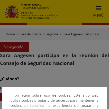
Menú
Home
Sala de prensa
Agenda
Sara Aagesen participa en la reunión del Consejo de Seguridad Nacional
Navegación
Sara Aagesen participa en la reunión del
Consejo de Seguridad Nacional
¿Cuándo?
Fecha Inicio
Hora
Información sobre uso de cookies: Este sitio web
21/04/2026
11:00
utiliza cookies propias y de terceros para mantener la
sesión, personalizar la experiencia del usuario y