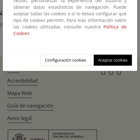
sesión, personalizar la experiencia del usuario y
obtener datos estadísticos de navegación. Puede
¿Dónde?
aceptar todas las cookies o si lo desea configurar qué
tipo de cookies permitir. Para más información sobre
Senado
las cookies utilizadas consulte nuestra
Política de
Cookies
Configuración cookies
Aceptar cookies
Inicio
Instagr
Twitte
Fac
Accesibilidad
Mapa Web
Guía de navegación
Aviso legal