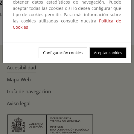
¿Dónde?
obtener datos estadísticos de navegación. Puede
aceptar todas las cookies o si lo desea configurar qué
Lisboa
tipo de cookies permitir. Para más información sobre
las cookies utilizadas consulte nuestra
Política de
Cookies
Configuración cookies
Aceptar cookies
Inicio
Instagr
Twitte
Fac
Accesibilidad
Mapa Web
Guía de navegación
Aviso legal