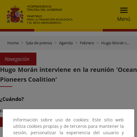
Menú
Home
Sala de prensa
Agenda
Febrero
Hugo Morán interviene en la reunión 'Ocean Pioneers Coalition'
Navegación
Hugo Morán interviene en la reunión 'Ocean
Pioneers Coalition'
¿Cuándo?
Fecha Inicio
Hora
Información sobre uso de cookies: Este sitio web
11/02/2026
09:00
utiliza cookies propias y de terceros para mantener la
sesión, personalizar la experiencia del usuario y