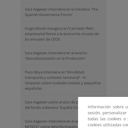
Sara Aagesen interviene en la iniciativa 'The
Spanish Governance Forum'
Hugo Morán inaugura la IV Jornada ‘Reto
empresarial frente a la economía circulas de
los envases’ de CEOE
Sara Aagesen interviene en el evento
'Descarbonización en la Producción'
Paco Boya interviene en ‘Movilidad,
transporte y cohesión territorial’ - IV
Simposio sobre ciudades medias y pequeñas
españolas
Sara Aagesen asiste al acto de presentación
Información sobre u
del fondo soberano 'España Crece'
sesión, personalizar
todas las cookies o
Sara Aagesen interviene en el acto 'Tribuna
cookies utilizadas c
MITECO' sobre desinformación climática