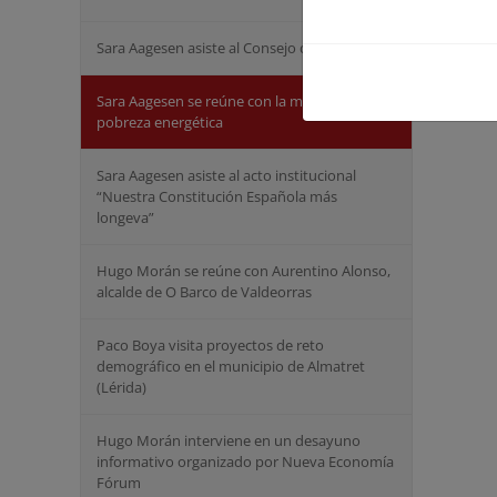
Sara Aagesen asiste al Consejo de Ministros
Sara Aagesen se reúne con la mesa social de
pobreza energética
Sara Aagesen asiste al acto institucional
“Nuestra Constitución Española más
longeva”
Hugo Morán se reúne con Aurentino Alonso,
alcalde de O Barco de Valdeorras
Paco Boya visita proyectos de reto
demográfico en el municipio de Almatret
(Lérida)
Hugo Morán interviene en un desayuno
informativo organizado por Nueva Economía
Fórum