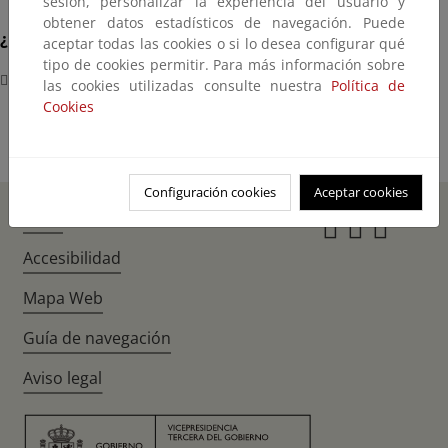
sesión, personalizar la experiencia del usuario y
obtener datos estadísticos de navegación. Puede
¿Dónde?
aceptar todas las cookies o si lo desea configurar qué
tipo de cookies permitir. Para más información sobre
CENEAM (Valsaín, Segovia)
las cookies utilizadas consulte nuestra
Política de
Cookies
Configuración cookies
Aceptar cookies
Inicio
Instagr
Twitte
Fac
Accesibilidad
Mapa Web
Guía de navegación
Aviso legal