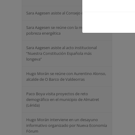
Sara Aagesen asiste al Consejo de Ministros
Sara Aagesen se reúne con la mesa social de
pobreza energética
Sara Aagesen asiste al acto institucional
“Nuestra Constitución Española más
longeva”
Hugo Morán se reúne con Aurentino Alonso,
alcalde de O Barco de Valdeorras
Paco Boya visita proyectos de reto
demográfico en el municipio de Almatret
(Lérida)
Hugo Morán interviene en un desayuno
informativo organizado por Nueva Economía
Fórum