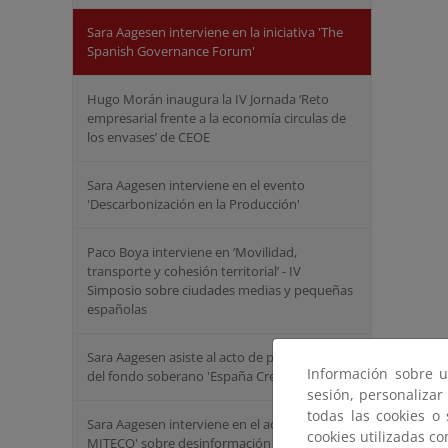
Sara Aagesen interviene en la iniciativa 'The
Spanish Governance Forum'
Hugo Morán inaugura la IV Jornada ‘Reto
empresarial frente a la economía circulas de
los envases’ de CEOE
Sara Aagesen interviene en el evento
'Descarbonización en la Producción'
Paco Boya interviene en ‘Movilidad,
transporte y cohesión territorial’ - IV
Simposio sobre ciudades medias y pequeñas
españolas
Sara Aagesen asiste al acto de presentación
Información sobre u
del fondo soberano 'España Crece'
sesión, personalizar
todas las cookies o
Sara Aagesen interviene en el acto 'Tribuna
cookies utilizadas c
MITECO' sobre desinformación climática