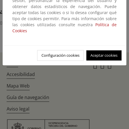
sesión, personalizar la experiencia del usuario y
obtener datos estadísticos de navegación. Puede
¿Dónde?
aceptar todas las cookies o si lo desea configurar qué
tipo de cookies permitir. Para más información sobre
París
las cookies utilizadas consulte nuestra
Política de
Cookies
Configuración cookies
Aceptar cookies
Inicio
Instagr
Twitte
Fac
Accesibilidad
Mapa Web
Guía de navegación
Aviso legal