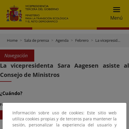
Menú
Home
Sala de prensa
Agenda
Febrero
La vicepresidenta Sara Aagesen asiste al Consejo de Ministros
Navegación
La vicepresidenta Sara Aagesen asiste al
Consejo de Ministros
¿Cuándo?
Fecha Inicio
Hora
Información sobre uso de cookies: Este sitio web
24/02/2026
09:30
utiliza cookies propias y de terceros para mantener la
sesión, personalizar la experiencia del usuario y