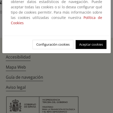
¿Dónde?
obtener datos estadísticos de navegación. Puede
aceptar todas las cookies o si lo desea configurar qué
Complejo de la Moncloa
tipo de cookies permitir. Para más información sobre
las cookies utilizadas consulte nuestra
Política de
Cookies
Configuración cookies
Aceptar cookies
Inicio
Instagr
Twitte
Fac
Accesibilidad
Mapa Web
Guía de navegación
Aviso legal