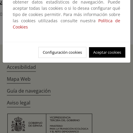
¿Dónde?
obtener datos estadísticos de navegación. Puede
aceptar todas las cookies o si lo desea configurar qué
Sede MITECO Plaza San de la Cruz 10
tipo de cookies permitir. Para más información sobre
las cookies utilizadas consulte nuestra
Política de
Cookies
Configuración cookies
Aceptar cookies
Inicio
Instagr
Twitte
Fac
Accesibilidad
Mapa Web
Guía de navegación
Aviso legal