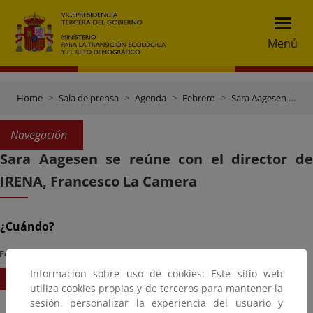
Menú
Home
Sala de prensa
Agenda
Febrero
Sara Aagesen se reúne con el director de IRENA, Francesco La Camera
Navegación
Sara Aagesen se reúne con el director de
IRENA, Francesco La Camera
¿Cuándo?
Fecha Inicio
Hora
Información sobre uso de cookies: Este sitio web
11/02/2026
16:00
utiliza cookies propias y de terceros para mantener la
sesión, personalizar la experiencia del usuario y