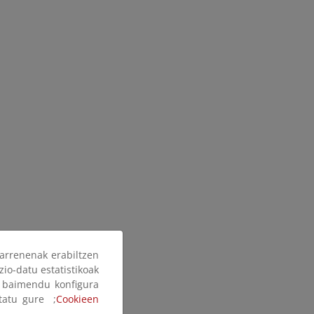
arrenenak erabiltzen
zio-datu estatistikoak
ak baimendu konfigura
ltatu gure ;
Cookieen