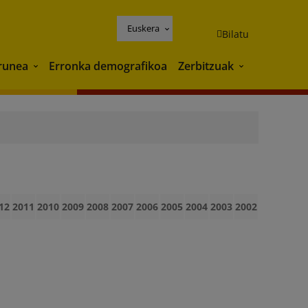
Euskera
Bilatu
runea
Erronka demografikoa
Zerbitzuak
Ingurunea
Zerbitzuak
12
2011
2010
2009
2008
2007
2006
2005
2004
2003
2002