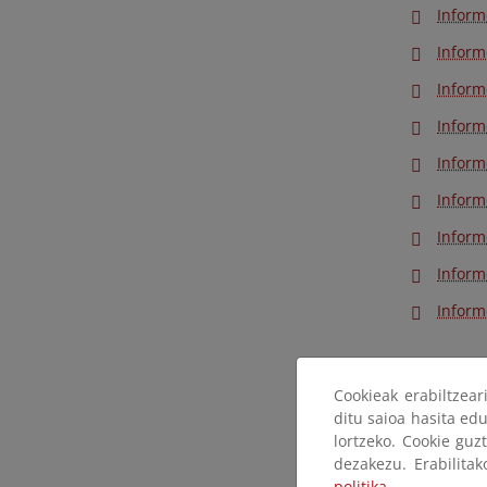
Inform
Inform
Inform
Inform
Inform
Inform
Inform
Inform
Inform
2022
Cookieak erabiltzea
ditu saioa hasita edu
Inform
lortzeko. Cookie guz
dezakezu. Erabilita
Inform
politika