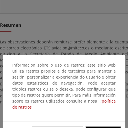
Resumen
Las observaciones deberán remitirse preferiblemente a la cuenta
de correo electrónico ETS.aviacion@miteco.es o mediante escrito
dirigido a la Secretaría de Estado de Medio Ambiente del
Ministerio para la Transición ecológica y el Reto Demográfico, de
Información sobre o uso de rastros: este sitio web
conformidad con el artículo 16.4 de la Ley 39/2015, de 1 de
utiliza rastros propios e de terceiros para manter a
octubre, del Procedimiento Administrativo Común de las
sesión, personalizar a experiencia do usuario e obter
Administraciones Públicas.
datos estatísticos de navegación. Pode aceptar
El plazo de presentación de observaciones comienza el día
tódolos rastros ou se o desexa, pode configurar que
siguiente al de publicación de este anuncio en el BOE y finalizará
tipo de rastros quere permitir. Para máis información
después de 20 días hábiles contados a partir de dicha fecha (BOE
sobre os rastros utilizados consulte a nosa ;
política
nº 273, de 15 de octubre de 2020).
de rastros