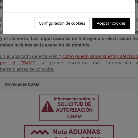
mercancías CBAM quedarán exentos de las obligaciones del
Reglamento CBAM a partir del 1 de enero de 2026.
El nuevo umbral se aplicará a la masa neta total de mercancías
d
Configuración de cookies
Aceptar cookies
todos los códigos NC, agregados por importador y por año natural,
de los
sectores del hierro y el acero, el aluminio, los fertilizante
y el cemento
.
Las importaciones de hidrógeno o electricidad no
deben incluirse en la exención de minimis
.
En el apartado de esta web
“¿cómo puedo saber si estoy afectad
por el CBAM?”
se puede encontrar más información y
herramientas de consulta.
Novedades CBAM