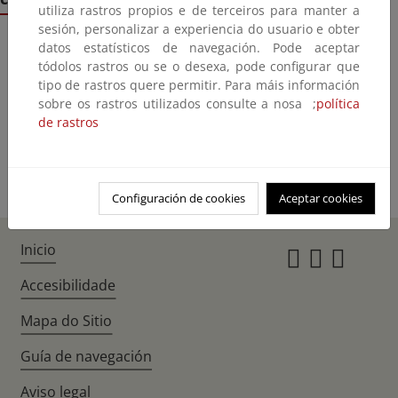
utiliza rastros propios e de terceiros para manter a
sesión, personalizar a experiencia do usuario e obter
datos estatísticos de navegación. Pode aceptar
Publicaciones
tódolos rastros ou se o desexa, pode configurar que
Informes de seguimiento
tipo de rastros quere permitir. Para máis información
sobre os rastros utilizados consulte a nosa ;
política
Documentos de interés
de rastros
Multimedia
Configuración de cookies
Aceptar cookies
Inicio
Instagr
Twitte
Fac
Accesibilidade
Mapa do Sitio
Guía de navegación
Aviso legal