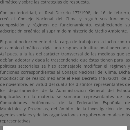
climático y sobre las estrategias de respuesta.
Con posterioridad, el Real Decreto 177/1998, de 16 de febrero,
creó el Consejo Nacional del Clima y reguló sus funciones,
composición y régimen de funcionamiento, estableciendo su
adscripción orgánica al suprimido ministerio de Medio Ambiente.
El paulatino incremento de la carga de trabajo en la lucha contra
el cambio climático exigía una respuesta institucional adecuada.
Así pues, a la luz del carácter transversal de las medidas que se
debían adoptar y dada la trascendencia que éstas tienen para las
políticas sectoriales se hizo aconsejable modificar el régimen y
funciones correspondientes al Consejo Nacional del Clima. Dicha
modificación se realizó mediante el Real Decreto 1188/2001, de 2
de noviembre, en virtud del cuál a los distintos representantes de
los departamentos de la Administración General del Estado
implicados en la materia, se sumaron representantes de las
Comunidades Autónomas, de la Federación Española de
Municipios y Provincias, del ámbito de la investigación, de los
agentes sociales y de las organizaciones no gubernamentales más
representativas.