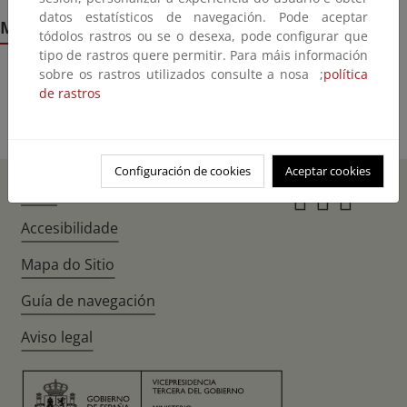
datos estatísticos de navegación. Pode aceptar
Mecanismos de flexibilidad y sumideros
tódolos rastros ou se o desexa, pode configurar que
tipo de rastros quere permitir. Para máis información
sobre os rastros utilizados consulte a nosa ;
política
Glosario de términos
de rastros
Configuración de cookies
Aceptar cookies
Inicio
Instagr
Twitte
Fac
Accesibilidade
Mapa do Sitio
Guía de navegación
Aviso legal