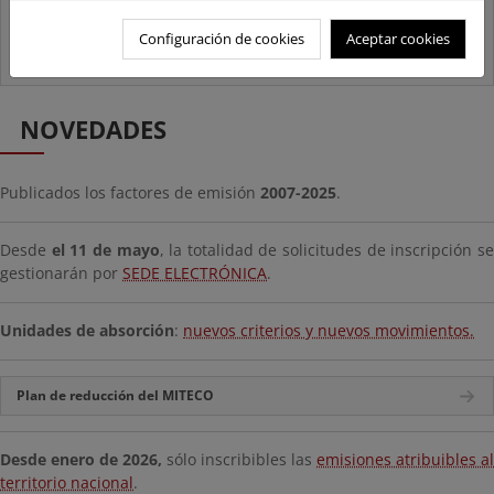
Configuración de cookies
Aceptar cookies
NOVEDADES
Publicados los factores de emisión
2007-2025
.
Desde
el 11 de mayo
, la totalidad de solicitudes de inscripción s
gestionarán por
SEDE ELECTRÓNICA
.
Unidades de absorción
:
nuevos criterios y nuevos movimientos.
Plan de reducción del MITECO
Desde enero de 2026,
sólo inscribibles las
emisiones atribuibles al
territorio nacional
.