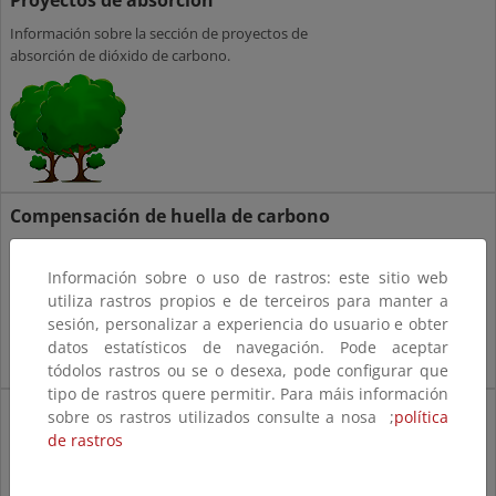
Información sobre la sección de proyectos de
absorción de dióxido de carbono.
Compensación de huella de carbono
Información sobre la sección de compensación de
huellas de carbono.
Información sobre o uso de rastros: este sitio web
utiliza rastros propios e de terceiros para manter a
sesión, personalizar a experiencia do usuario e obter
datos estatísticos de navegación. Pode aceptar
tódolos rastros ou se o desexa, pode configurar que
tipo de rastros quere permitir. Para máis información
Otros movimientos
sobre os rastros utilizados consulte a nosa ;
política
de rastros
Información sobre los traspasos y las cancelaciones
de toneladas de dióxido de carbono.