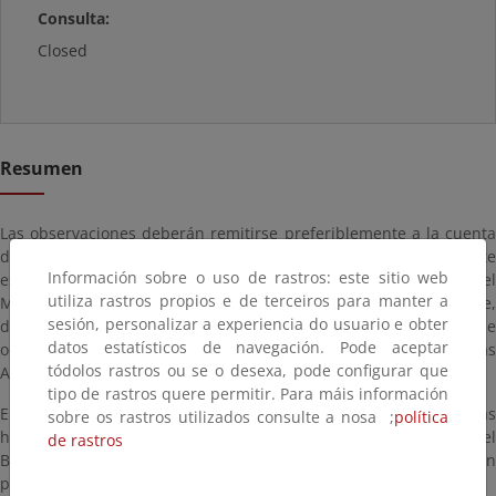
Consulta:
Closed
Resumen
Las observaciones deberán remitirse preferiblemente a la cuenta
de correo electrónico
asignacionaviacion@mapama.es
o mediante
Información sobre o uso de rastros: este sitio web
escrito dirigido a la Secretaría de Estado de Medio Ambiente del
utiliza rastros propios e de terceiros para manter a
Ministerio de Agricultura y Pesca, Alimentación y Medio Ambiente,
sesión, personalizar a experiencia do usuario e obter
de conformidad con el artículo 16.4 de la Ley 39/2015, de 1 de
datos estatísticos de navegación. Pode aceptar
octubre, del Procedimiento Administrativo Común de las
tódolos rastros ou se o desexa, pode configurar que
Administraciones Públicas.
tipo de rastros quere permitir. Para máis información
El plazo para la presentación de observaciones es de 20 días
sobre os rastros utilizados consulte a nosa ;
política
hábiles, contados a partir del día siguiente a la publicación en el
de rastros
B.O.E del anuncio de la apertura de este proceso de información
pública (
B.O.E. nº 53 de 1 de marzo de 2018
).