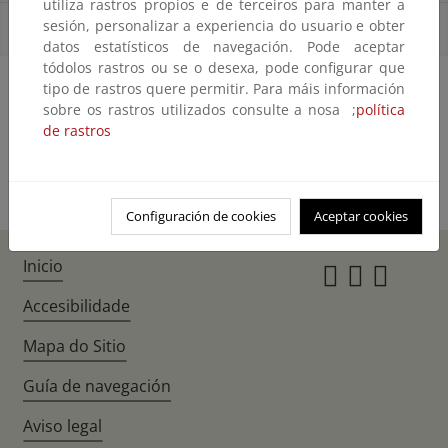
utiliza rastros propios e de terceiros para manter a
sesión, personalizar a experiencia do usuario e obter
Informes periodo 2012-2020
datos estatísticos de navegación. Pode aceptar
tódolos rastros ou se o desexa, pode configurar que
tipo de rastros quere permitir. Para máis información
sobre os rastros utilizados consulte a nosa ;
política
de rastros
Configuración de cookies
Aceptar cookies
Inicio
Instagr
Twitte
Fac
Accesibilidade
Mapa do Sitio
Guía de navegación
Aviso legal