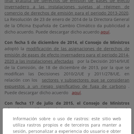
final gratuita de derechos de emisión de gases de efecto
invernadero a las instalaciones sujetas al régimen de
comercio de derechos de emisión para el periodo 2013-2020
.
La Resolución de 23 de enero de 2014 de la Directora General
de la Oficina Española de Cambio Climático da publicidad a
dicho acuerdo. Puede descargar dicho acuerdo
aquí
.
Con fecha 5 de diciembre de 2014, el Consejo de Ministros
adoptó la
modificación de las asignaciones de derechos de
emisión de gases de efecto invernadero para el periodo 2014-
2020 a las instalaciones afectadas
por la Decisión 2014/9/UE
de la Comisión, de 18 de diciembre de 2013, por la que se
modifican las Decisiones 2010/2/UE y 2011/278/UE, en
relación con los
sectores y subsectores que se consideran
expuestos a un riesgo significativo de fuga de carbono
.
Puede descargar dicho acuerdo
aquí
.
Con fecha 17 de julio de 2015, el Consejo de Ministros
adoptó
la
modificación de las asignaciones de derechos de
emisión de gases de efecto invernadero para el periodo 2015-
Información sobre o uso de rastros: este sitio web
2020 a las instalaciones afectadas
por la Decisión
utiliza rastros propios e de terceiros para manter a
2014/746/UE de la Comisión, de 27 de octubre de 2014, que
sesión, personalizar a experiencia do usuario e obter