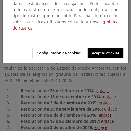
determina, de conformidad con la Directiva 2003/87/CE del
datos estatísticos de navegación. Pode aceptar
Parlamento Europeo y del Consejo,
la lista de sectores y
tódolos rastros ou se o desexa, pode configurar que
subsectores que se consideran expuestos a un riesgo
tipo de rastros quere permitir. Para máis información
significativo de fuga de carbono durante el período 2015-
sobre os rastros utilizados consulte a nosa ;
política
2019
. Puede descargar dicho acuerdo
aquí
.
de rastros
Resoluciones de SEMA que aprueba los ajustes en la
asignación gratuita:
Configuración de cookies
Aceptar cookies
A continuación, se incluyen las resoluciones de la persona
titular se la Secretaría de Estado de Medio Ambiente con los
ajustes de la asignación gratuita de instalaciones sujetas al
RCDE UE, en el periodo 2013-2020:
Resolución de 28 de febrero de 2014:
enlace
Resolución de 18 de noviembre de 2014:
enlace
Resolución de 2 de diciembre de 2015:
enlace
Resolución de 20 de septiembre de 2016:
enlace
Resolución de 5 de diciembre de 2016:
enlace
Resolución de 13 de diciembre de 2017:
enlace
Resolución de 3 de octubre de 2018:
enlace