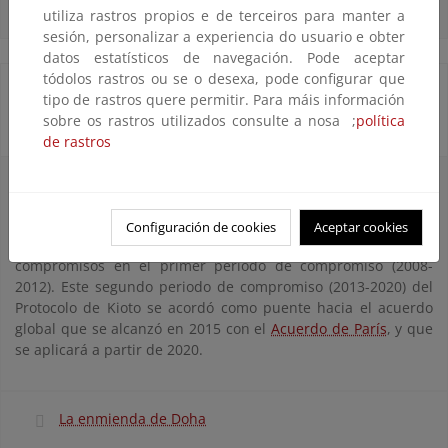
utiliza rastros propios e de terceiros para manter a
sesión, personalizar a experiencia do usuario e obter
datos estatísticos de navegación. Pode aceptar
tódolos rastros ou se o desexa, pode configurar que
La enmienda de Doha y el segundo periodo de
tipo de rastros quere permitir. Para máis información
sobre os rastros utilizados consulte a nosa ;
política
compromiso
de rastros
La llamada “Enmienda Doha” da continuidad al marco jurídico
e institucional del Protocolo de Kioto, alargándolo hasta 2020,
e incluye nuevos objetivos de reducción de emisiones para
Configuración de cookies
Aceptar cookies
parte de los países industrializados que tuvieron
compromisos en el primer periodo de compromiso (2008-
2012). Este segundo periodo de compromiso (2013-2020) del
Protocolo de Kioto se acordó como puente hacia el acuerdo
global que se alcanzó en 2015 con el
Acuerdo de París
, y que
se aplicará a partir de 2020.
La enmienda de Doha