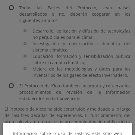
Todas las Partes del Protocolo, sean países
desarrollados o no, deberán cooperar en los
siguientes ámbitos:
Desarrollo, aplicación y difusión de tecnologías
no perjudiciales para el clima;
Investigación y observación sistemática del
sistema climático;
Educación, formación y sensibilización pública
sobre el cambio climático;
Mejora de las metodologías y datos para los
inventarios de los gases de efecto invernadero.
El Protocolo de Kioto también incorpora y refuerza los
procedimientos de revisión de la información
establecidos en la Convención.
El Protocolo de Kioto ha sido construido y moldeado a lo largo
de casi tres décadas de experiencias. El funcionamiento del
protocolo gira en torno a sus procedimientos de notificación y
revisión, los mecanismos de flexibilidad y un sistema de
Información sobre o uso de rastros: este sitio web
cumplimiento sólido que incluye un comité de cumplimiento.