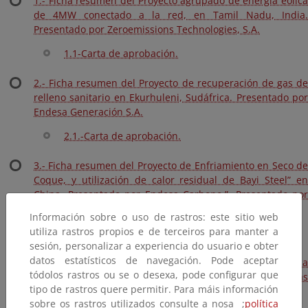
1.- Ficha resumen del Proyecto agrupado de energía eólica
de 4MW conectado a la red, en Tamil Nadu, India.
Presentado por Zeroemissions Technologies, S.A.
1.1-Carta de aprobación.
2.- Ficha resumen del Proyecto de recuperación de gas de
relleno sanitario en Ekurhuleni, Sudáfrica. Presentado por
Endesa Generación S.A.
2.1.-Carta de aprobación.
3.- Ficha resumen del Proyecto de Enfriamiento en Seco de
Coque, y utilización de calor residual de Bayi Steel” en
China. Presentado por Endesa Carbono.”. Presentado por
Endesa Generación S.A.
Información sobre o uso de rastros: este sitio web
utiliza rastros propios e de terceiros para manter a
3.1.-Carta de aprobación
sesión, personalizar a experiencia do usuario e obter
datos estatísticos de navegación. Pode aceptar
4.- Ficha resumen del Proyecto central hidroeléctrica
tódolos rastros ou se o desexa, pode configurar que
menor de Alto Tulúa, en Colombia. Presentado por Gas
tipo de rastros quere permitir. Para máis información
Natural SDG.
sobre os rastros utilizados consulte a nosa ;
política