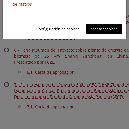
4.1.-Carta de aprobación.
de rastros
5.- Ficha resumen del Proyecto central hidroeléctrica
menor de Bajo Tulúa, en Colombia. Presentado por Gas
Natural SDG.
Configuración de cookies
Aceptar cookies
5.1.-Carta de aprobación
6.- Ficha resumen del Proyecto sobre planta de energía de
biomasa de 25 MW Shanxi Yuncheng, en China.
Presentado por FC2E.
6.1.-Carta de aprobación
7.- Ficha resumen del Proyecto Eólico CECIC HKE Zhangbei
Lvnaobao, en China.. Presentado por el Banco Asiático de
Desarrollo para el Fondo de Carbono Asia Pacífico (APCF).
7.1.-Carta de aprobación