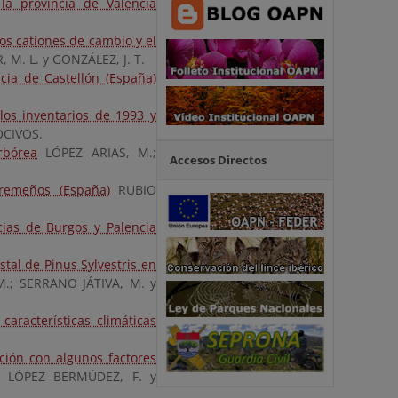
la provincia de Valencia
os cationes de cambio y el
 M. L. y GONZÁLEZ, J. T.
cia de Castellón (España)
los inventarios de 1993 y
CIVOS.
rbórea
LÓPEZ ARIAS, M.;
Accesos Directos
tremeños (España)
RUBIO
cias de Burgos y Palencia
tal de Pinus Sylvestris en
.; SERRANO JÁTIVA, M. y
características climáticas
ción con algunos factores
; LÓPEZ BERMÚDEZ, F. y