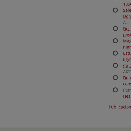
185
Sel
Dors
A.
Des
post
Mag
nigr
Est
(Hy
Cin
AIZ
Dep
con
Pat
Hes
Publicacio