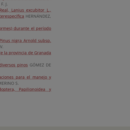
. J.
eal, Lanius excubitor L.,
terespecífica
HERNÁNDEZ,
formes) durante el período
Pinus nigra Arnold subsp.
V.
e la provincia de Granada
.
diversos pinos
GÓMEZ DE
caciones para el manejo y
 MERINO S.
optera, Papilionoidea y