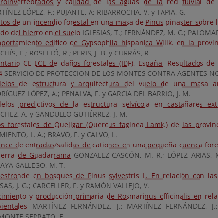
roinvertebrados y calidad de las aguas de la red fluvial de 
TÍNEZ LÓPEZ, F.; PUJANTE, A; RIBARROCHA, V. y TAPIA, G.
ctos de un incendio forestal en una masa de Pinus pinaster sobre l
do del hierro en el suelo
IGLESIAS, T.; FERNÁNDEZ, M. C.; PALOMAR,
portamiento edifico de Gypsophila hispanica Willk. en la provin
HÍS, E.; ROSELLÓ, R.; PERIS, J. B. y CURRÁS, R.
entario CE-ECE de daños forestales (IDF), España. Resultados de 
4
SERVICIO DE PROTECCION DE LOS MONTES CONTRA AGENTES NO
elos de estructura y arquitectura del vuelo de una masa a
RÍGUEZ LÓPEZ, A.; PENALVA, F. y GARCÍA DEL BARRIO, J. M.
elos predictivos de la estructura selvícola en castañares ex
CHEZ, A. y GANDULLO GUTIÉRREZ, J. M.
os forestales de Quejigar (Quercus faginea Lamk.) de las provin
MIENTO, L. A.; BRAVO, F. y CALVO, L.
ance de entradas/salidas de cationes en una pequeña cuenca fores
sierra de Guadarrama
GONZALEZ CASCÓN, M. R.; LÓPEZ ARIAS, M
AYA GALLEGO, M. T.
desfronde en bosques de Pinus sylvestris L. En relación con las 
SAS, J. G.; CARCELLER, F. y RAMÓN VALLEJO, V.
cimiento y producción primaria de Rosmarinus officinalis en rela
ientales
MARTÍNEZ FERNÁNDEZ, J.; MARTÍNEZ FERNÁNDEZ, J.
MONTE SERRATO, E.