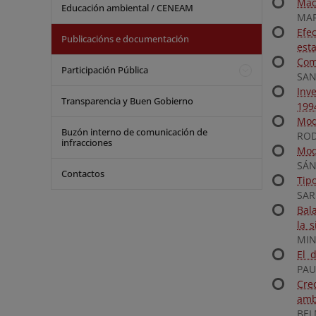
Mac
Educación ambiental / CENEAM
MAR
Efe
Publicacións e documentación
esta
Com
Participación Pública
SANC
Inv
Transparencia y Buen Gobierno
199
Mod
Buzón interno de comunicación de
ROD
infracciones
Mod
SÁN
Contactos
Tip
SAR
Bal
la 
MIN
El 
PAU
Cre
amb
BEL