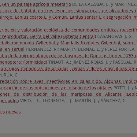
6) en un paisaje agrícola mesetario
DE LA CALZADA, E. y MARTÍNEZ, F
ección de hábitat en tres especies simpatricas de alcaudones (R
irrojo, Lanius coarto L. y Común, Lanius sentar L.): segregación in
cripción y valoración ecológica de comunidades orníticas (paseri
-reproductor. Sierra del valle (Sistema Central)
CASANOVAS, J. G.
dalis memnonia Gyllenhal y Magdalis frontales Gyllenhal, sobre 
a, en Teruel
HERNÁNDEZ, R.; MARTÍN BERNAL, E. y PÉREZ FORTEA, 
udio de la mirmecofauna de los bosques de Quercus Linneo 1753 d
menoptera; Formicidae)
TINAUT, A.; JIMÉNEZ ROJAS, J. y PASCUAL, R
co orugas minadoras de acículas, yemas y flores masculinas de 
PURÚA, C.
redación sobre aves insectívoras en cajas-nido. Algunas impli
servación de sus poblaciones y el diseño de los nidales
POTTI, J. y
rones de distribución de las mariposas de Alicante (Lepid
perioidea
VIEJO, J. L.; LLORENTE, J. J.; MARTÍN, J. y SÁNCHEZ, C.
nes nuevas