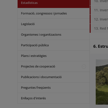
10. Inve
Estadísticas
11. Inve
Formació, congressos i jornades
12. Inve
Legislació
13. Red 
Organismes i organitzacions
Participació pública
6. Estr
Plans i estratègies
Projectes de cooperació
Publicacions i documentació
Preguntes freqüents
Enllaços d'interés