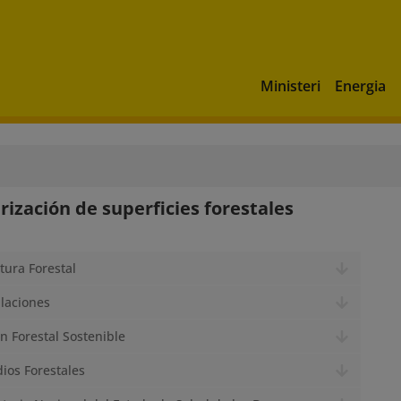
Ministeri
Energia
rización de superficies forestales
ctura Forestal
laciones
ón Forestal Sostenible
dios Forestales