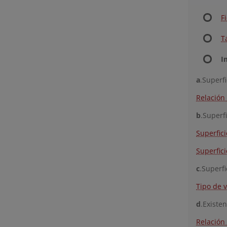
F
T
I
a
.Superfi
Relación 
b
.Superfi
Superfici
Superfici
c
.Superfi
Tipo de 
d
.Existe
Relación 