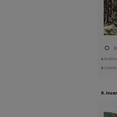
F
a
.Anális
b
.Certifi
9. Ince