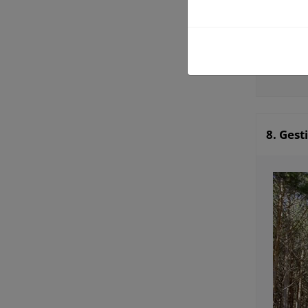
e
.Costes
f
.Materia
T
8. Gest