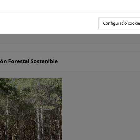
 asociadas a las repoblaciones forestales.
l forestal de reproducción.
Configuració cookie
ablas Excel
(385 KB)
ión Forestal Sostenible