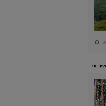
A
10. Inv