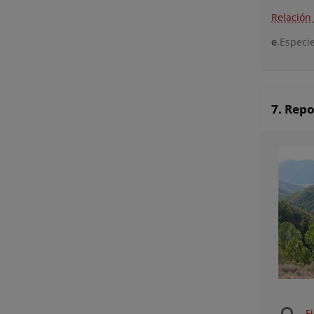
Relación
e
.Especie
7. Rep
F