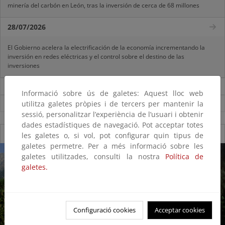
minería del carbón en León, tras la inversión de cerca de 68 millones
28/07/2026
El Gobierno acelera la electrificación de la economía incrementando la
inversión en redes eléctricas y el control sobre el destino de las
inversiones
Noticias sobre Ministerio
Informació sobre ús de galetes: Aquest lloc web
utilitza galetes pròpies i de tercers per mantenir la
Ver todas las noticias
sessió, personalitzar l’experiència de l’usuari i obtenir
dades estadístiques de navegació. Pot acceptar totes
Galería fotográfica de Parques Nacionales
les galetes o, si vol, pot configurar quin tipus de
galetes permetre. Per a més informació sobre les
galetes utilitzades, consulti la nostra
Política de
galetes.
Configuració cookies
Acceptar cookies