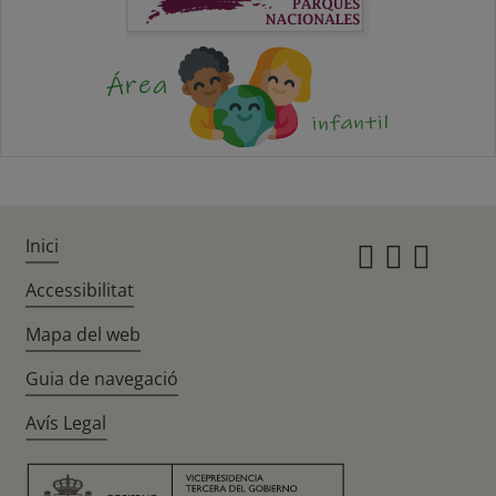
Inici
Instagr
Twitte
Fac
Accessibilitat
Mapa del web
Guia de navegació
Avís Legal