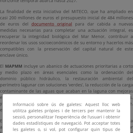
horizonte temporal abarca hasta 2027.
La finalidad de esta iniciativa del MITECO, que ha ampliado en
casi 200 millones de euros el presupuesto inicial de 484 millones
de euros del
documento original
para dar cabida a nuevas
medidas necesarias para completar una actuación integral, es
recuperar la integridad biológica del Mar Menor, contribuir a
reordenar los usos socioeconómicos de su entorno y hacerlos más
compatibles con la preservación del capital natural de este
enclave único.
El
MAPMM
incluye un abanico de actuaciones prioritarias a corto
y medio plazo en áreas esenciales como la ordenación del
dominio público hidráulico, la restauración ambiental del
perímetro lagunar con soluciones ‘verdes’, la reducción de la carga
contaminante de las aguas que acaban en la laguna con mejoras
en saneamiento, depuración y gestión del riesgo de inundaciones,
y de conservación de la rica biodiversidad marina y terrestre,
Informació sobre ús de galetes: Aquest lloc web
entre otras de la decena de líneas de actuación previstas.
utilitza galetes pròpies i de tercers per mantenir la
sessió, personalitzar l’experiència de l’usuari i obtenir
El interés del MITECO es lograr coherencia entre las acciones para
dades estadístiques de navegació. Pot acceptar totes
alcanzar los objetivos de recuperación esperados para el Mar
les galetes o, si vol, pot configurar quin tipus de