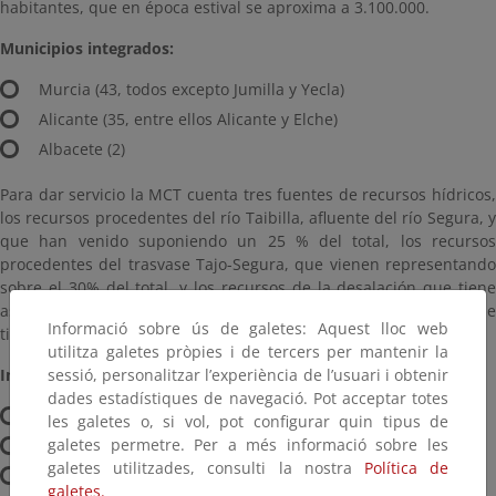
habitantes, que en época estival se aproxima a 3.100.000.
Municipios integrados:
Murcia (43, todos excepto Jumilla y Yecla)
Alicante (35, entre ellos Alicante y Elche)
Albacete (2)
Para dar servicio la MCT cuenta tres fuentes de recursos hídricos,
los recursos procedentes del río Taibilla, afluente del río Segura, y
que han venido suponiendo un 25 % del total, los recursos
procedentes del trasvase Tajo-Segura, que vienen representando
sobre el 30% del total, y los recursos de la desalación que tiene
asignados la MCT, tanto de sus desaladoras propias como los que
Informació sobre ús de galetes: Aquest lloc web
tiene conveniadas con ACUAMED.
utilitza galetes pròpies i de tercers per mantenir la
Infraestructuras:
sessió, personalitzar l’experiència de l’usuari i obtenir
dades estadístiques de navegació. Pot acceptar totes
Presas:2
les galetes o, si vol, pot configurar quin tipus de
galetes permetre. Per a més informació sobre les
Ramales:3.000 km
galetes utilitzades, consulti la nostra
Política de
Plantas Desaladoras:4
galetes.