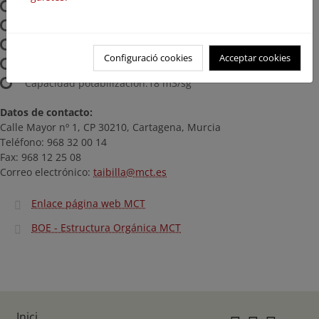
Embalses de seguridad:4
Canales Cubiertos:500 km
Plantas Potabilizadoras:6
Configuració cookies
Acceptar cookies
Grandes estaciones de bombeo:10
Capacidad potabilización:18 m3/sg
Datos de contacto:
Calle Mayor nº 1, CP 30210, Cartagena, Murcia
Teléfono: 968 32 00 14
Fax: 968 12 25 08
Correo electrónico:
taibilla@mct.es
Enlace página web MCT
BOE - Estructura Orgánica MCT
Inici