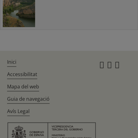
Inici
Instagr
Twitte
Fac
Accessibilitat
Mapa del web
Guia de navegació
Avís Legal