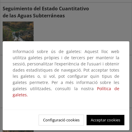
Seguimiento del Estado Cuantitativo
de las Aguas Subterráneas
Informació sobre ús de galetes: Aquest lloc web
utilitza galetes pròpies i de tercers per mantenir la
Seguimiento del Estado Químico de las
sessió, personalitzar l’experiència de l’usuari i obtenir
Aguas Subterráneas
dades estadístiques de navegació. Pot acceptar totes
les galetes o, si vol, pot configurar quin tipus de
galetes permetre. Per a més informació sobre les
galetes utilitzades, consulti la nostra
Política de
galetes.
Seguimiento del Estado de las
Configuració cookies
Acceptar cookies
Aguas Superficiales