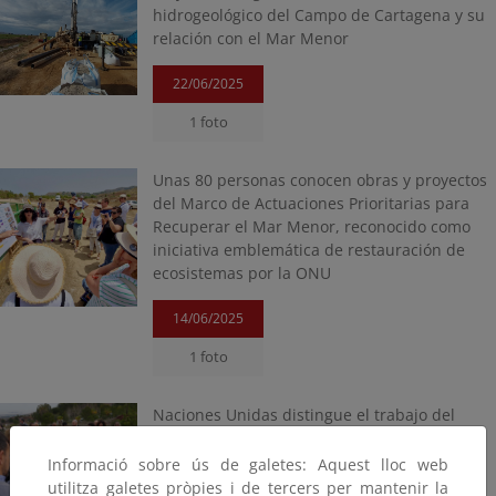
hidrogeológico del Campo de Cartagena y su
relación con el Mar Menor
22/06/2025
1 foto
Unas 80 personas conocen obras y proyectos
del Marco de Actuaciones Prioritarias para
Recuperar el Mar Menor, reconocido como
iniciativa emblemática de restauración de
ecosistemas por la ONU
14/06/2025
1 foto
Naciones Unidas distingue el trabajo del
ministerio en el Mar Menor como Iniciativa
Emblemática de Restauración Mundial
Informació sobre ús de galetes: Aquest lloc web
utilitza galetes pròpies i de tercers per mantenir la