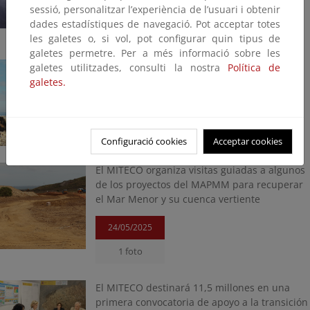
12/06/2025
sessió, personalitzar l’experiència de l’usuari i obtenir
dades estadístiques de navegació. Pot acceptar totes
1 foto
les galetes o, si vol, pot configurar quin tipus de
galetes permetre. Per a més informació sobre les
La labor de control del regadío ilegal eleva a
galetes utilitzades, consulti la nostra
Política de
9.100 las hectáreas cerradas por el MITECO
galetes.
05/06/2025
1 foto
Configuració cookies
Acceptar cookies
El MITECO organiza visitas guiadas a algunos
de los proyectos del MAPMM para recuperar
el Mar Menor y su cuenca vertiente
24/05/2025
1 foto
El MITECO destinará 11,5 millones en una
primera convocatoria de apoyo a la transición