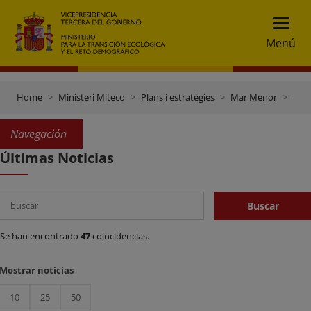
Menú
Home
Ministeri Miteco
Plans i estratègies
Mar Menor
Últimas Noticias
Navegación
Últimas Noticias
Search
Buscar
Se han encontrado
47
coincidencias.
Mostrar noticias
10
25
50