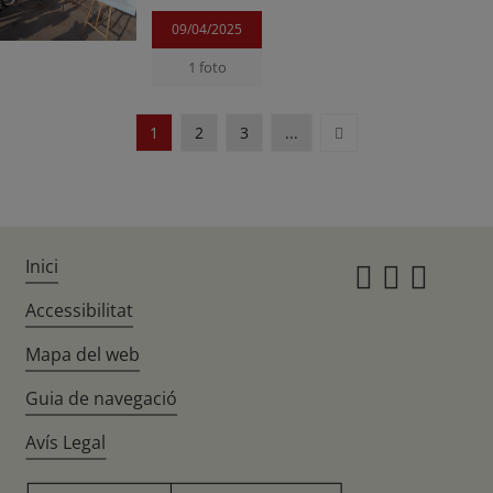
09/04/2025
1 foto
Siguiente
1
2
3
...
Inici
Instagr
Twitte
Fac
Accessibilitat
Mapa del web
Guia de navegació
Avís Legal