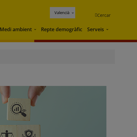
Valencià
Cercar
Medi ambient
Repte demogràfic
Serveis
Medi ambient
Serveis