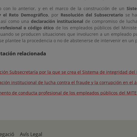
 con lo anterior, y en el marco de la construcción de un
Sist
y el Reto Demográfico
, por
Resolución del Subsecretario
se ha
, así como una
declaración institucional
de compromiso de lucha 
rofesional o código ético
de los empleados públicos del Minister
cuando se producen situaciones que involucren a un empleado púb
se plantee la procedencia o no de abstenerse de intervenir en un 
ación relacionada
ción Subsecretaría por la que se crea el Sistema de integridad de
ación institucional de lucha contra el fraude y la corrupción en el
nto de conducta profesional de los empleados públicos del MIT
egació
Avís Legal