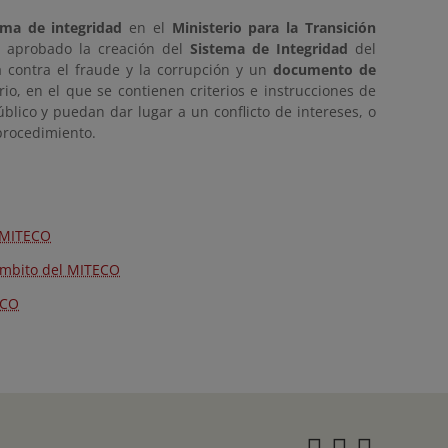
ema de integridad
en el
Ministerio para la Transición
 aprobado la creación del
Sistema de Integridad
del
contra el fraude y la corrupción y un
documento de
io, en el que se contienen criterios e instrucciones de
lico y puedan dar lugar a un conflicto de intereses, o
procedimiento.
l MITECO
 ámbito del MITECO
ECO
Instagra
Twitter
Face