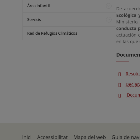
Àrea infantil
De acuerdo
Ecológica 
Servicis
Ministerio
conducta p
Red de Refugios Climáticos
actuación 
en las que 
Document
Resolu
Declar
Docume
Inici
Accessibilitat
Mapa del web
Guia de nav