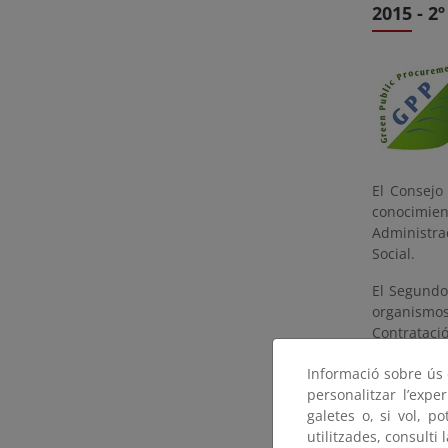
2015 - 2
El Consejo
conocimien
Administra
Social.
El Segundo
organismos
Contrataci
Entidades 
Informació sobre ús d
de medidas 
personalitzar l’expe
Gestoras d
galetes o, si vol, p
El Informe
utilitzades, consulti 