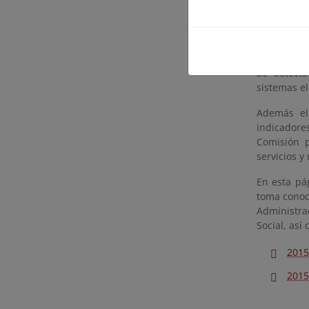
con result
servicios p
construcci
mobiliario,
Se detect
sistemas el
Además el
indicadores
Comisión p
servicios y
En esta pá
toma conoc
Administra
Social, así
2015
2015