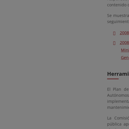
contenido 
Se muestra
seguimient
2008
2008
Min
Gene
Herramie
El Plan de
Autónomos 
implementa
mantenimien
La Comisió
pública ap