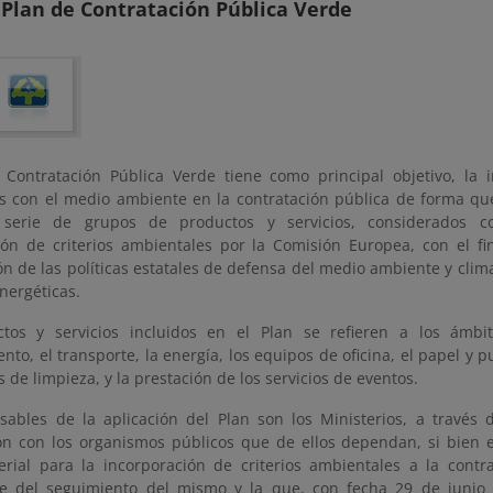
l Plan de Contratación Pública Verde
 Contratación Pública Verde tiene como principal objetivo, la 
s con el medio ambiente en la contratación pública de forma q
serie de grupos de productos y servicios, considerados co
ión de criterios ambientales por la Comisión Europea, con el fi
n de las políticas estatales de defensa del medio ambiente y clima
energéticas.
tos y servicios incluidos en el Plan se refieren a los ámbi
to, el transporte, la energía, los equipos de oficina, el papel y pu
os de limpieza, y la prestación de los servicios de eventos.
sables de la aplicación del Plan son los Ministerios, a través 
ón con los organismos públicos que de ellos dependan, si bien 
terial para la incorporación de criterios ambientales a la contr
e del seguimiento del mismo y la que, con fecha 29 de junio