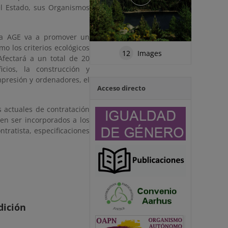
el Estado, sus Organismos
 la AGE va a promover un
 los criterios ecológicos
12
Images
Afectará a un total de 20
cios, la construcción y
mpresión y ordenadores, el
Acceso directo
s actuales de contratación
den ser incorporados a los
tratista, especificaciones
dición