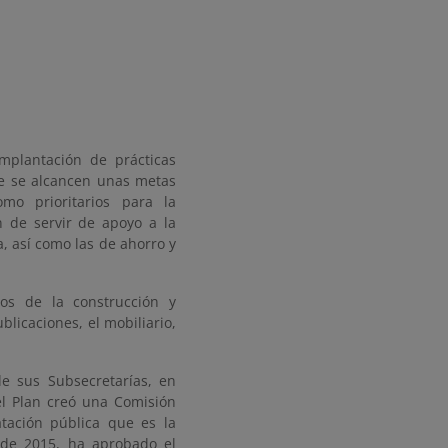
implantación de prácticas
ue se alcancen unas metas
mo prioritarios para la
n de servir de apoyo a la
, así como las de ahorro y
tos de la construcción y
blicaciones, el mobiliario,
de sus Subsecretarías, en
el Plan creó una Comisión
atación pública que es la
 de 2015, ha aprobado el