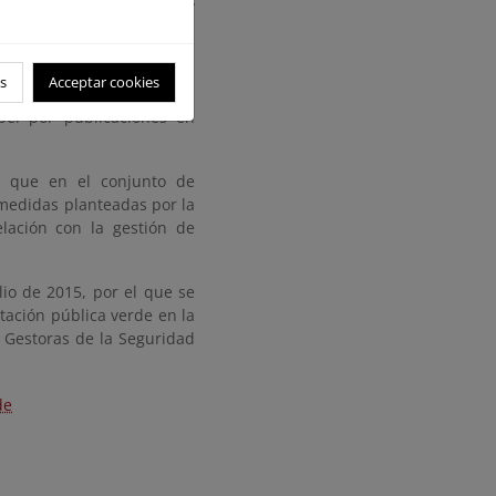
cho grupos de productos y
erios ambientales que son:
, papel y publicaciones,
s
Acceptar cookies
pel por publicaciones en
s que en el conjunto de
 medidas planteadas por la
lación con la gestión de
io de 2015, por el que se
tación pública verde en la
 Gestoras de la Seguridad
de