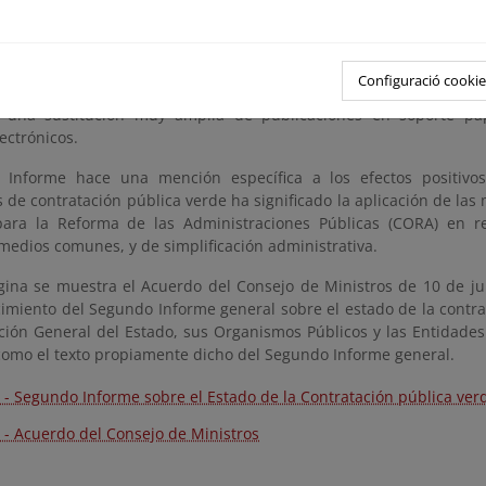
ados de prácticamente total implantación en la mayoría de los o
ara los que el Plan considera prioritaria la incorporación de crit
ón y mantenimiento, transporte, energía, equipos de oficina
 limpieza y eventos.
Configuració cookie
a una sustitución muy amplia de publicaciones en soporte pa
ectrónicos.
 Informe hace una mención específica a los efectos positivo
 de contratación pública verde ha significado la aplicación de las
ara la Reforma de las Administraciones Públicas (CORA) en re
 medios comunes, y de simplificación administrativa.
gina se muestra el Acuerdo del Consejo de Ministros de 10 de jul
imiento del Segundo Informe general sobre el estado de la contra
ción General del Estado, sus Organismos Públicos y las Entidades
 como el texto propiamente dicho del Segundo Informe general.
 - Segundo Informe sobre el Estado de la Contratación pública ver
 - Acuerdo del Consejo de Ministros