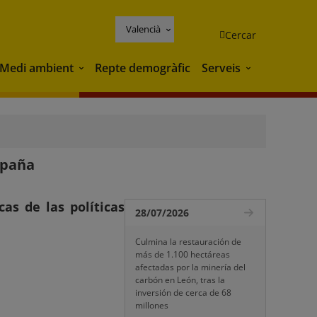
Valencià
Cercar
Medi ambient
Repte demogràfic
Serveis
Medi ambient
Serveis
spaña
cas de las políticas
28/07/2026
Culmina la restauración de
más de 1.100 hectáreas
afectadas por la minería del
carbón en León, tras la
inversión de cerca de 68
millones