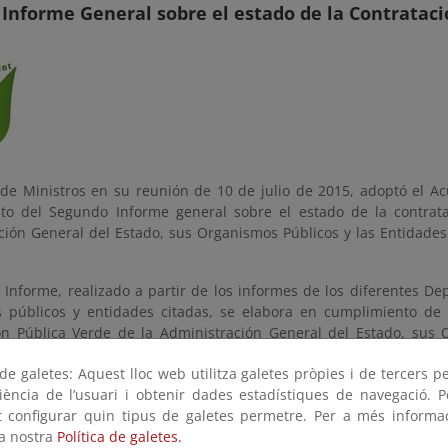
º Informe General sobre el estado de la Contratac
 de Ministros en su reunión de 10 de julio de 2015, adoptó el A
to del Segundo Informe general sobre el estado de la contrata
ción General del Estado, sus Organismos Públicos y las Entidades
 Informe, realizado a partir de los informes de los diferentes De
 públicos y entidades citadas, se elabora en cumplimiento de 
ón Pública Verde de la Administración General del Estado, sus 
Gestoras de la Seguridad Social y refleja los nuevos avances pro
e galetes: Aquest lloc web utilitza galetes pròpies i de tercers p
a favor de la contratación pública verde en la AGE, sus Organismo
riència de l’usuari i obtenir dades estadístiques de navegació. P
e la Seguridad Social desde la aprobación del primer informe el 4
ot configurar quin tipus de galetes permetre. Per a més informa
 refleja que, con carácter general, se han alcanzado unos nivele
la nostra
Política de galetes.