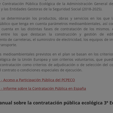
e Contratación Pública Ecológica de la Administración General d
 las Entidades Gestoras de la Seguridad Social (2018-2025).
 se determinarán los productos, obras y servicios en los que
blico que tenga en cuenta parámetros medioambientales, así como
 cuenta en las distintas fases de contratación de los mismos. 
 entre los que destacan la construcción y gestión de edifi
to de carreteras, el suministro de electricidad, los equipos de i
transporte.
os medioambientales previstos en el plan se basan en los criterio
ológica de la Unión Europea y son criterios voluntarios, que pue
contratación como criterios de adjudicación o de selección del con
l contrato o condiciones especiales de ejecución.
 - Acceso a Participación Pública del PCPECO
 - Informe sobre la Contratación Pública en España
anual sobre la contratación pública ecológica 3ª E