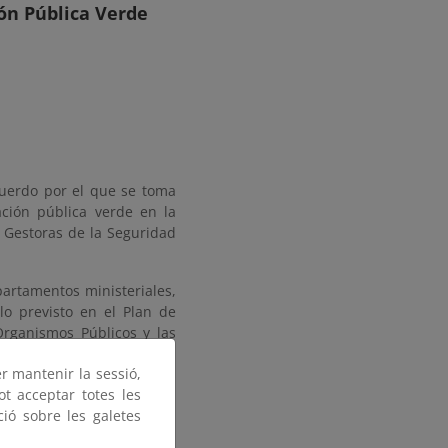
ión Pública Verde
cuerdo por el que se toma
ción pública verde en la
 Gestoras de la Seguridad
partamentos ministeriales,
lo previsto en el Plan de
Organismos Públicos y las
ducidos en la implantación
er mantenir la sessió,
s públicos y las Entidades
ot acceptar totes les
 de noviembre de 2011.
ció sobre les galetes
s de cumplimiento amplios,