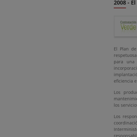
2008 - E
El Plan de
respetuosa
para una 
incorporac
implantació
eficiencia 
Los produc
mantenimien
los servici
Los respon
coordinaci
Interminis
responsabl