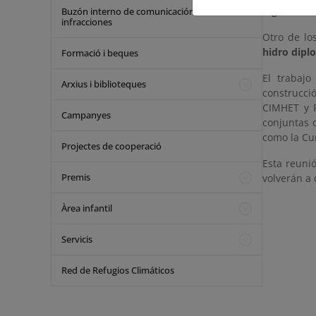
digitaliza
Buzón interno de comunicación de
infracciones
Otro de lo
hidro dipl
Formació i beques
El trabajo
Arxius i biblioteques
construcci
CIMHET y R
Campanyes
conjuntas 
como la Cu
Projectes de cooperació
Esta reuni
Premis
volverán a 
Àrea infantil
Servicis
Red de Refugios Climáticos