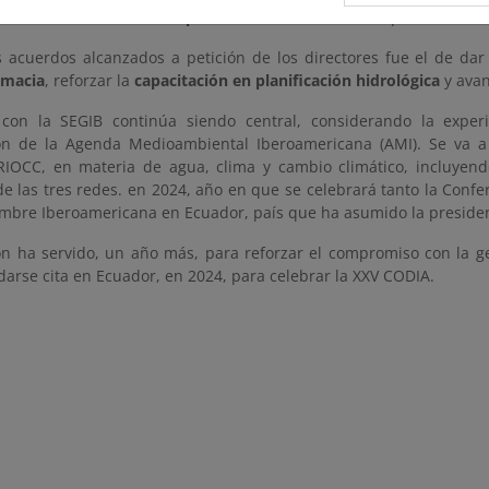
ción como herramienta imprescindible
ante los retos que afronta el
s acuerdos alcanzados a petición de los directores fue el de dar
omacia
, reforzar la
capacitación en planificación hidrológica
y avan
 con la SEGIB continúa siendo central, considerando la expe
ón de la Agenda Medioambiental Iberoamericana (AMI). Se va a 
IOCC, en materia de agua, clima y cambio climático, incluyendo
de las tres redes. en 2024, año en que se celebrará tanto la Con
mbre Iberoamericana en Ecuador, país que ha asumido la preside
ón ha servido, un año más, para reforzar el compromiso con la ge
darse cita en Ecuador, en 2024, para celebrar la XXV CODIA.