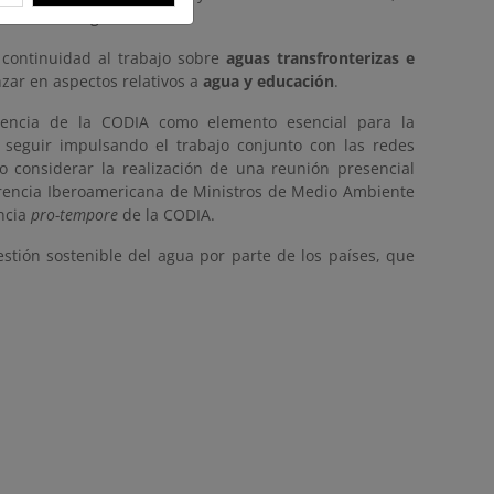
 sector del agua.
 continuidad al trabajo sobre
aguas transfronterizas e
zar en aspectos relativos a
agua y educación
.
riencia de la CODIA como elemento esencial para la
seguir impulsando el trabajo conjunto con las redes
 considerar la realización de una reunión presencial
ferencia Iberoamericana de Ministros de Medio Ambiente
ncia
pro-tempore
de la CODIA.
stión sostenible del agua por parte de los países, que