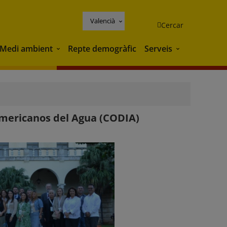
Valencià
Cercar
Medi ambient
Repte demogràfic
Serveis
Medi ambient
Serveis
americanos del Agua (CODIA)