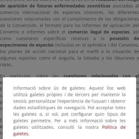
de aparición de futuras enfermedades zoonóticas
asociadas a
comercio internacional de especies silvestres, las diferentes
cuestiones relacionadas con el cumplimiento de las obligaciones
de la Convención, el formato para los informes de aplicación del
Convenio e informes sobre el
comercio ilegal de especies
, as
como cuestiones específicas relativas a la
posesión d
especímenes de especies
incluidas en el apéndice I del Convenio
los planes de acción nacional para el marfil o la situación de
algunas especies como el anguila, la totoaba y los tiburones y
rayas.
En particular, sobre las
cuestiones relacionadas con e
cumplimiento
, la Secretaría CITES había señalado a la UE y a sus
Informació sobre ús de galetes: Aquest lloc web
Estados miembros por no registrar las operaciones de cría en
utilitza galetes pròpies i de tercers per mantenir la
cautividad de especies del Apéndice I en el Registro habilitado
sessió, personalitzar l’experiència de l’usuari i obtenir
para tal fin, por lo que el Comité Permanente concluyó sobre la
dades estadístiques de navegació. Pot acceptar totes
necesidad de hacerlo de ahora en adelante.
les galetes o, si vol, pot configurar quin tipus de
Entre otros, el Comité Permanente aprobó el Informe sobre el
galetes permetre. Per a més informació sobre les
comercio de especímenes de elefante
, incluyendo la revisión de
galetes utilitzades, consulti la nostra
Política de
los programas de monitorización de la muerte y tráfico ilegal de
galetes.