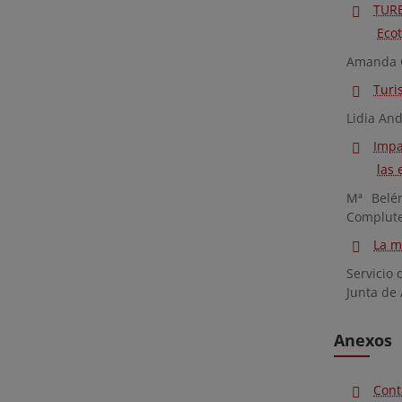
TURE
Eco
Amanda 
Turi
Lidia An
Impa
las
Mª Belén
Complute
La m
Servicio
Junta de
Anexos
Cont