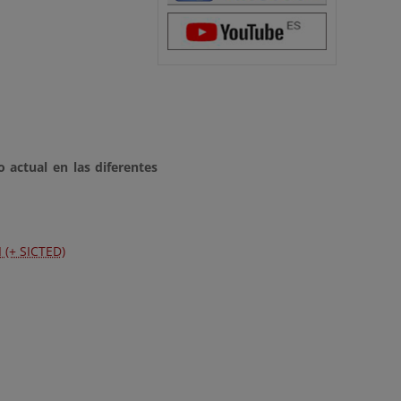
o a
c
tu
a
l
e
n
l
as d
i
f
eren
t
es
 (+ SICTED)