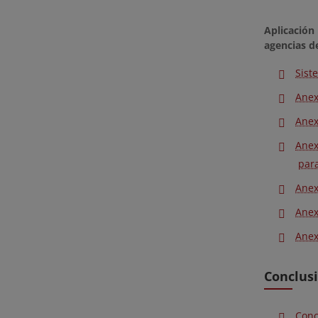
Aplicación
agencias de
Sist
Anex
Anex
Anex
para
Anex
Anex
Anex
Conclus
Conc