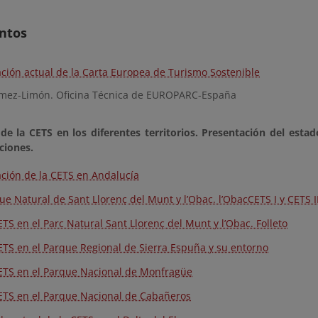
ntos
ación actual de la Carta Europea de Turismo Sostenible
ómez-Limón. Oficina Técnica de EUROPARC-España
 de
l
a
C
E
T
S
e
n
l
os d
i
f
eren
t
es t
e
rr
i
to
r
i
o
s
. P
r
e
s
e
nt
a
ci
ón d
e
l e
s
ta
d
c
i
o
n
es.
ación de la CETS en Andalucía
ue Natural de Sant Llorenç del Munt y l’Obac. l’ObacCETS I y CETS II
ETS en el Parc Natural Sant Llorenç del Munt y l’Obac. Folleto
ETS en el Parque Regional de Sierra Espuña y su entorno
ETS en el Parque Nacional de Monfragüe
ETS en el Parque Nacional de Cabañeros