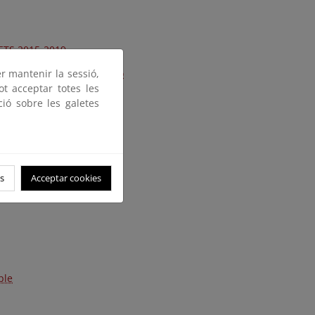
CETS 2015-2019
er mantenir la sessió,
Carta Europea de Turismo
ot acceptar totes les
ció sobre les galetes
rajonay. La Gomera
tegidos de Aragón
s
Acceptar cookies
ple