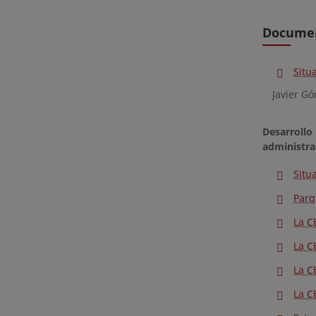
Docume
Situ
Javier G
D
e
s
ar
r
o
l
l
o
a
d
m
i
n
i
s
tra
Situ
Parq
La C
La C
La C
La C