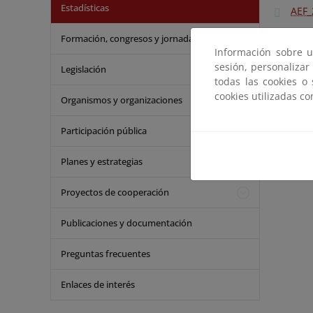
Estadísticas
AEF_
AEF_
Formación, congresos y jornadas
Información sobre u
sesión, personalizar
Legislación
todas las cookies o
cookies utilizadas c
Organismos y organizaciones
Participación pública
Planes y estrategias
Proyectos de cooperación
Publicaciones y documentación
Preguntas frecuentes
Enlaces de interés