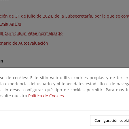
ción de 31 de julio de 2024, de la Subsecretaría, por la que se con
designación
III-Curriculum Vitae normalizado
onario de Autoevaluación
ón
so de cookies: Este sitio web utiliza cookies propias y de terce
ción de 26 de septiembre de 2024, de la Subsecretaría, por la 
 la experiencia del usuario y obtener datos estadísticos de nave
ada por Resolución de 31 de julio de 2024
 si lo desea configurar qué tipo de cookies permitir. Para más i
onsulte nuestra
Política de Cookies
Configuración cooki