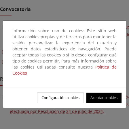
Convocatoria
Resolución de 24 de julio, de la Subsecretaría, por la que se
Información sobre uso de cookies: Este sitio web
convoca la provisión de puesto de trabajo por el sistema de
utiliza cookies propias y de terceros para mantener la
libre designación.
sesión, personalizar la experiencia del usuario y
obtener datos estadísticos de navegación. Puede
Anexo III-Curriculum Vitae normalizado
aceptar todas las cookies o si lo desea configurar qué
tipo de cookies permitir. Para más información sobre
Anexo IV-Cuestionario de autoevaluación
las cookies utilizadas consulte nuestra
Política de
Cookies
Resolución
Resolución de 19 de septiembre de 2024, de la Subsecretaría,
Configuración cookies
Aceptar cookies
por la que se resuelve la convocatoria de libre designación,
efectuada por Resolución de 24 de julio de 2024.