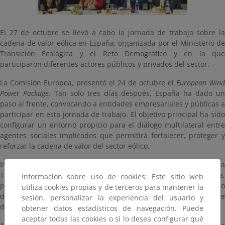
El 27 de octubre se llevó a cabo la jornada de trabajo sobre la
cadena de valor eólica en España, organizada por el Ministerio de
Transición Ecológica y el Reto Demográfico y en la que
participaron diferentes actores públicos y privados del sector.
La Comisión Europea, presentó el 24 de octubre el
European Wind
Power Package
. Tan solo tres días después, España ha dado u
paso al frente, convocando a entidades empresariales y públicas a
participar en esta jornada de trabajo. El objetivo principal ha sido
configurar un entorno propicio para el diálogo multilateral entre
agentes sociales implicados que permitirá fortalecer, proteger y
reforzar la cadena de valor del sector eólico.
Inauguró el acto la Vicepresidenta Tercera y Ministra para la
Transición Ecológica y el Reto Demográfico, Teresa Ribera,
Información sobre uso de cookies: Este sitio web
participando también en la presentación de la jornada el ministro
utiliza cookies propias y de terceros para mantener la
de Industria, Comercio y Turismo, Héctor Gómez y el presidente
sesión, personalizar la experiencia del usuario y
de la Asociación Empresarial Eólica, Juan Diego Díaz.
obtener datos estadísticos de navegación. Puede
aceptar todas las cookies o si lo desea configurar qué