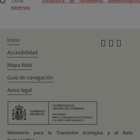
23096
Estadística de Fenómenos Meteorológicos
Adversos
Inicio
Instagr
Twitte
Fac
Accesibilidad
Mapa Web
Guía de navegación
Aviso legal
Ministerio para la Transición Ecológica y el Reto