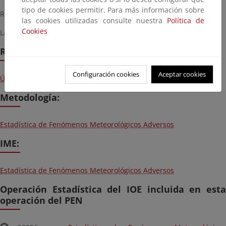
tipo de cookies permitir. Para más información sobre
Realización obligatoria por figurar en el PEN.
las cookies utilizadas consulte nuestra
Política de
Cookies
La Unidad responsable es la
Agencia Estatal de Meteorología.
Resultados
Configuración cookies
Aceptar cookies
Últimos resultados y series históricas
Metodología:
Estadística de Fenómenos Meteorológicos Adversos
IME:
Estadística de Fenómenos Meteorológicos Adversos
Operación Estadística del IOE incluida en esta
operación del PEN