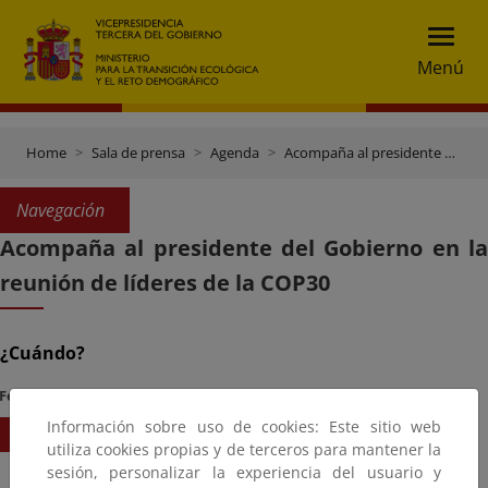
Menú
Home
Sala de prensa
Agenda
Acompaña al presidente del Gobierno en la reunión de líderes de la COP30
Navegación
Acompaña al presidente del Gobierno en la
reunión de líderes de la COP30
¿Cuándo?
Fecha Inicio
Hora
Información sobre uso de cookies: Este sitio web
07/11/2025
13:30
utiliza cookies propias y de terceros para mantener la
sesión, personalizar la experiencia del usuario y