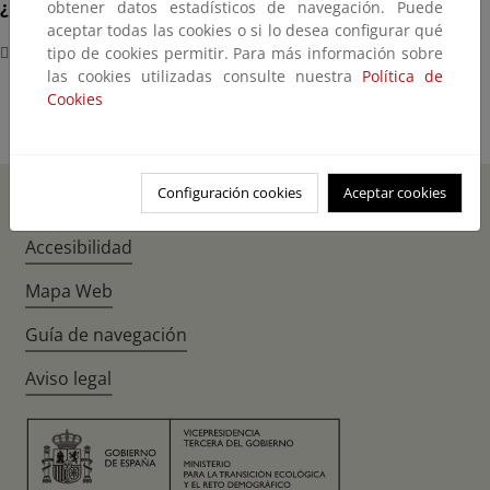
¿Dónde?
obtener datos estadísticos de navegación. Puede
aceptar todas las cookies o si lo desea configurar qué
Belém (Brasil)
tipo de cookies permitir. Para más información sobre
las cookies utilizadas consulte nuestra
Política de
Cookies
Configuración cookies
Aceptar cookies
Inicio
Instagr
Twitte
Fac
Accesibilidad
Mapa Web
Guía de navegación
Aviso legal