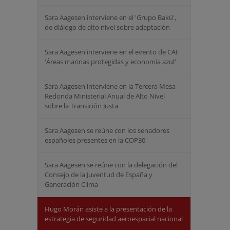
Sara Aagesen interviene en el 'Grupo Bakú',
de diálogo de alto nivel sobre adaptación
Sara Aagesen interviene en el evento de CAF
'Áreas marinas protegidas y economía azul'
Sara Aagesen interviene en la Tercera Mesa
Redonda Ministerial Anual de Alto Nivel
sobre la Transición Justa
Sara Aagesen se reúne con los senadores
españoles presentes en la COP30
Sara Aagesen se reúne con la delegación del
Consejo de la Juventud de España y
Generación Clima
Hugo Morán asiste a la presentación de la
estrategia de seguridad aeroespacial nacional