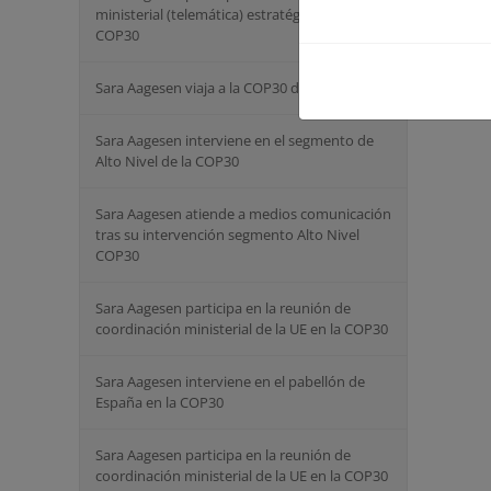
ministerial (telemática) estratégica sobre la
COP30
Sara Aagesen viaja a la COP30 de Belém
Sara Aagesen interviene en el segmento de
Alto Nivel de la COP30
Sara Aagesen atiende a medios comunicación
tras su intervención segmento Alto Nivel
COP30
Sara Aagesen participa en la reunión de
coordinación ministerial de la UE en la COP30
Sara Aagesen interviene en el pabellón de
España en la COP30
Sara Aagesen participa en la reunión de
coordinación ministerial de la UE en la COP30