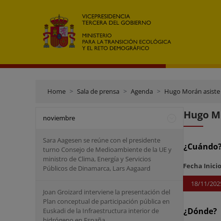
Home
Sala de prensa
Agenda
Hugo Morán asiste a
Hugo Mo
noviembre
Sara Aagesen se reúne con el presidente
¿Cuándo
turno Consejo de Medioambiente de la UE y
ministro de Clima, Energía y Servicios
Fecha Inici
Públicos de Dinamarca, Lars Aagaard
18/11/202
Joan Groizard interviene la presentación del
Plan conceptual de participación pública en
¿Dónde?
Euskadi de la Infraestructura interior de
hidrógeno en España