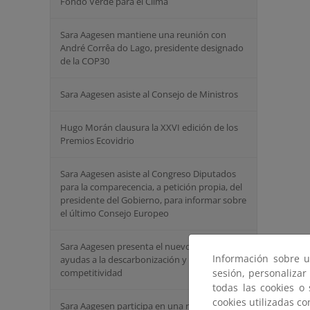
Fondo Verde para el Clima
Sara Aagesen mantiene una reunión con
André Corrêa do Lago, presidente designado
de la COP30
Sara Aagesen asiste al Consejo de Ministros
Hugo Morán clausura la XXVI edición de los
Premios Ecovidrio
Sara Aagesen asiste al Congreso Diputados
para la comparecencia, a petición propia, del
presidente del Gobierno, para informar sobre
el último Consejo Europeo
Sara Aagesen presenta el nuevo paquete de
Información sobre u
ayudas a la descarbonización y
competitividad
sesión, personalizar
todas las cookies o
cookies utilizadas c
Sara Aagesen participa en una reunión