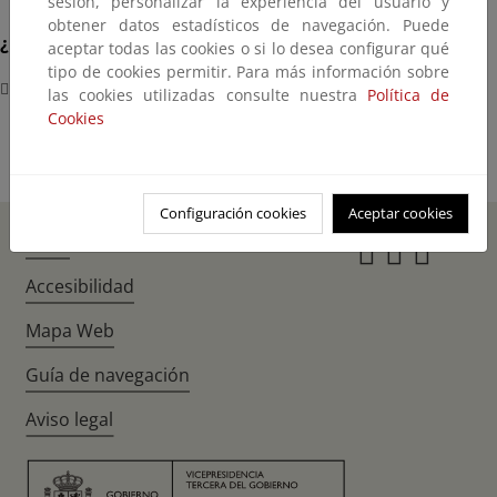
sesión, personalizar la experiencia del usuario y
obtener datos estadísticos de navegación. Puede
¿Dónde?
aceptar todas las cookies o si lo desea configurar qué
tipo de cookies permitir. Para más información sobre
Sede COP30 - Belém (Brasil)
las cookies utilizadas consulte nuestra
Política de
Cookies
Configuración cookies
Aceptar cookies
Inicio
Instagr
Twitte
Fac
Accesibilidad
Mapa Web
Guía de navegación
Aviso legal