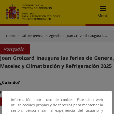
Menú
Home
Sala de prensa
Agenda
Joan Groizard inaugura las ferias de Genera, Matelec y Climatización y Refrigeración 2025
Navegación
Joan Groizard inaugura las ferias de Genera,
Matelec y Climatización y Refrigeración 2025
¿Cuándo?
Fecha Inicio
Hora
Información sobre uso de cookies: Este sitio web
19/11/2025
10:00
utiliza cookies propias y de terceros para mantener la
sesión, personalizar la experiencia del usuario y