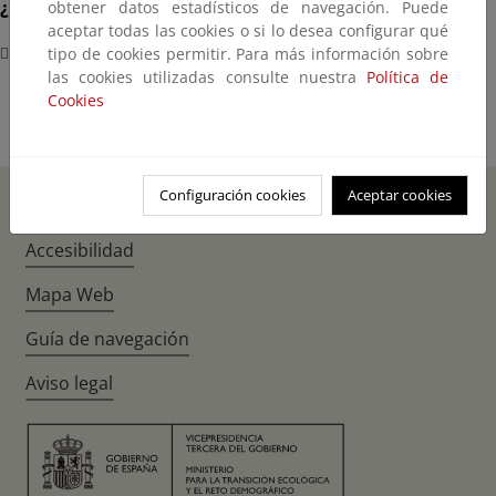
¿Dónde?
obtener datos estadísticos de navegación. Puede
aceptar todas las cookies o si lo desea configurar qué
IFEMA. Avda. Del Partenón, 5
tipo de cookies permitir. Para más información sobre
las cookies utilizadas consulte nuestra
Política de
Cookies
Configuración cookies
Aceptar cookies
Inicio
Instagr
Twitte
Fac
Accesibilidad
Mapa Web
Guía de navegación
Aviso legal