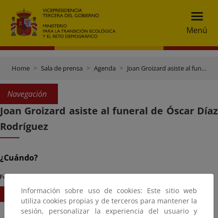
Menú
Home
Sala de prensa
Agenda
Joan Groizard asiste al funeral de Óscar Díaz Rodríguez
Navegación
Joan Groizard asiste al funeral de Óscar Díaz
Rodríguez
¿Cuándo?
Fecha Inicio
Hora
Información sobre uso de cookies: Este sitio web
23/11/2025
14:00
utiliza cookies propias y de terceros para mantener la
sesión, personalizar la experiencia del usuario y