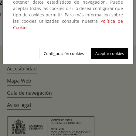
¿Dónde?
obtener datos estadísticos de navegación. Puede
aceptar todas las cookies o si lo desea configurar qué
Iglesia parroquial de Posada de Rengos
tipo de cookies permitir. Para más información sobre
las cookies utilizadas consulte nuestra
Política de
Cookies
Configuración cookies
Aceptar cookies
Inicio
Instagr
Twitte
Fac
Accesibilidad
Mapa Web
Guía de navegación
Aviso legal