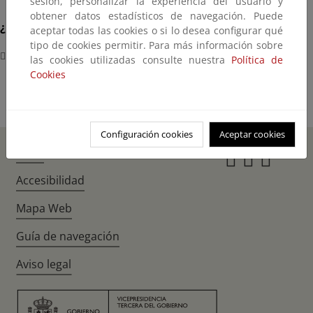
sesión, personalizar la experiencia del usuario y
obtener datos estadísticos de navegación. Puede
¿Dónde?
aceptar todas las cookies o si lo desea configurar qué
tipo de cookies permitir. Para más información sobre
Ronda de Atocha, 2
las cookies utilizadas consulte nuestra
Política de
Cookies
Configuración cookies
Aceptar cookies
Inicio
Instagr
Twitte
Fac
Accesibilidad
Mapa Web
Guía de navegación
Aviso legal